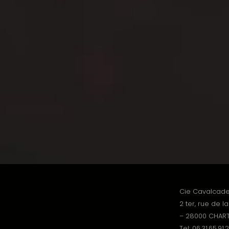
Cie Cavalcad
2 ter, rue de l
– 28000 CHAR
Tel:
06.31.65.91.