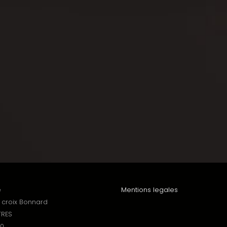
e
Mentions legales
a croix Bonnard
TRES
20