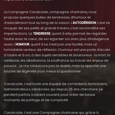
La Compagnie Cavalcade, compagnie chartraine, vous
propose quelques bulles de tendresse, d’humour et
d’autodérision tout au long de la saison. L’
AUTODÉRISION
, c’est se
moquer de ses petits et grands travers, c’est reconnaître ses
imperfections. La
TENDRESSE
, quant à elle, permet de regarder
l’autre avec le cœur, de se regarder soi avec plus d’indulgence
aussi. L’
HUMOUR
, quant à lui, n’est pas une facilité, mais un
formidable vecteur de réflexion. L’humour est une porte d’accès
à l’autre et à soi, à des sujets sensibles et douloureux : la mort, la
vieillesse, les désillusions, la souffrance au travail, les enjeux de
pouvoir… Le rire n’édulcore pas la réalité, mais lui apporte une
touche de légèreté pour mieux la questionner.
Cavalcade, c’est toute une équipe de comédiens, techniciens,
administrateurs, bénévoles qui depuis 25 ans cherchent, se
perdent parfois, trouvent souvent, pour créer de beaux
moments de partage et de complicité.
Cavalcade, c’est une Compagnie chartraine qui, grâce à