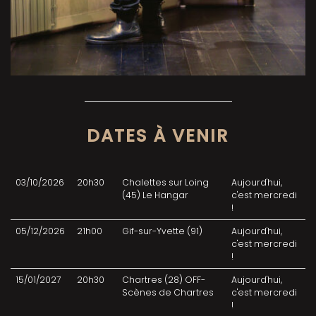
DATES À VENIR
03/10/2026
20h30
Chalettes sur Loing
Aujourd'hui,
(45) Le Hangar
c'est mercredi
!
05/12/2026
21h00
Gif-sur-Yvette (91)
Aujourd'hui,
c'est mercredi
!
15/01/2027
20h30
Chartres (28) OFF-
Aujourd'hui,
Scènes de Chartres
c'est mercredi
!