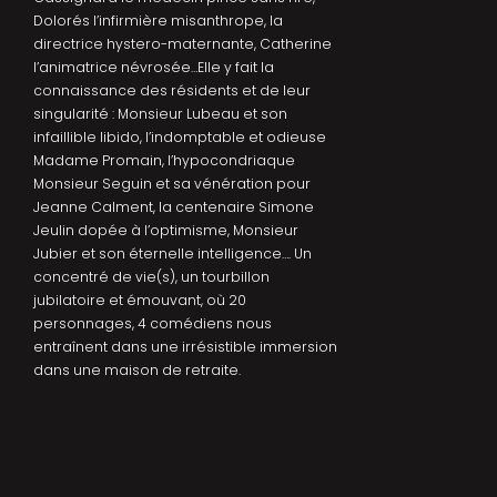
Dolorés l’infirmière misanthrope, la
directrice hystero-maternante, Catherine
l’animatrice névrosée…Elle y fait la
connaissance des résidents et de leur
singularité : Monsieur Lubeau et son
infaillible libido, l’indomptable et odieuse
Madame Promain, l’hypocondriaque
Monsieur Seguin et sa vénération pour
Jeanne Calment, la centenaire Simone
Jeulin dopée à l’optimisme, Monsieur
Jubier et son éternelle intelligence…. Un
concentré de vie(s), un tourbillon
jubilatoire et émouvant, où 20
personnages, 4 comédiens nous
entraînent dans une irrésistible immersion
dans une maison de retraite.