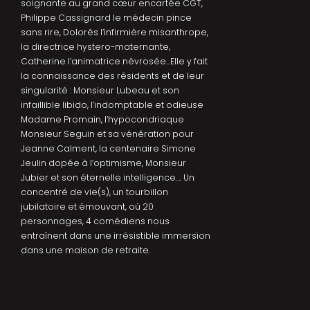
soignante au grand cœur encartée CGT,
Philippe Cassignard le médecin pince
sans rire, Dolorés l’infirmière misanthrope,
la directrice hystero-maternante,
Catherine l’animatrice névrosée…Elle y fait
la connaissance des résidents et de leur
singularité : Monsieur Lubeau et son
infaillible libido, l’indomptable et odieuse
Madame Promain, l’hypocondriaque
Monsieur Seguin et sa vénération pour
Jeanne Calment, la centenaire Simone
Jeulin dopée à l’optimisme, Monsieur
Jubier et son éternelle intelligence…. Un
concentré de vie(s), un tourbillon
jubilatoire et émouvant, où 20
personnages, 4 comédiens nous
entraînent dans une irrésistible immersion
dans une maison de retraite.