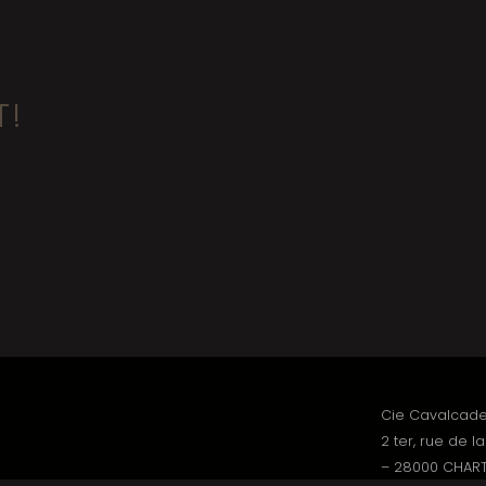
T!
Cie Cavalcad
2 ter, rue de l
– 28000 CHAR