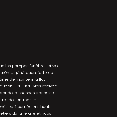
que les pompes funèbres BÉMOT
atrième génération, forte de
 âme de maintenir à flot
ié Jean CREULICE. Mais l’arrivée
 star de la chanson française
re de l’entreprise.
éné, les 4 comédiens hauts
étiers du funéraire et nous