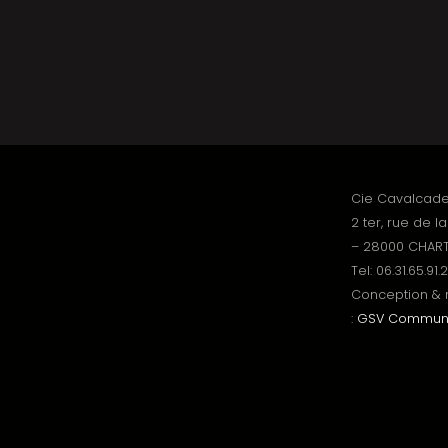
Cie Cavalcad
2 ter, rue de l
– 28000 CHAR
Tel:
06.31.65.91.
Conception & r
:
GSV Communi