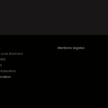
e
Mentions legales
a croix Bonnard
TRES
20
éalisation
cation